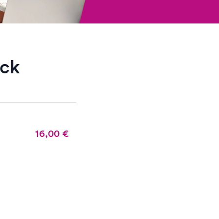
ack
16,00
€