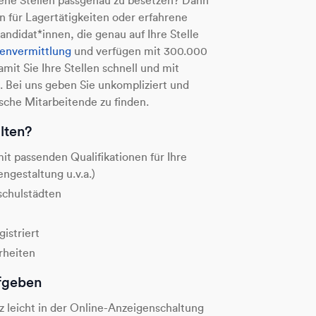
ffene Stellen passgenau zu besetzen? Dann
n für Lagertätigkeiten oder erfahrene
ndidat*innen, die genau auf Ihre Stelle
envermittlung
und verfügen mit 300.000
t Sie Ihre Stellen schnell und mit
 Bei uns geben Sie unkompliziert und
ische Mitarbeitende zu finden.
lten?
t passenden Qualifikationen für Ihre
ngestaltung u.v.a.)
schulstädten
istriert
rheiten
ufgeben
nz leicht in der Online-Anzeigenschaltung