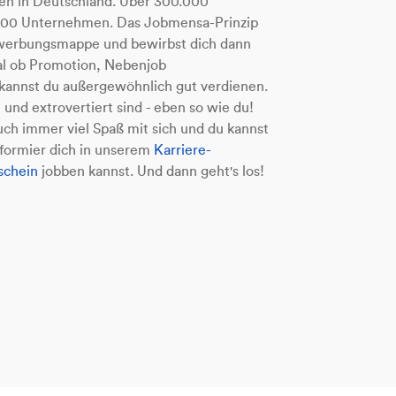
ten in Deutschland. Über 300.000
0.000 Unternehmen. Das Jobmensa-Prinzip
 Bewerbungsmappe und bewirbst dich dann
gal ob Promotion, Nebenjob
 kannst du außergewöhnlich gut verdienen.
n und extrovertiert sind - eben so wie du!
ch immer viel Spaß mit sich und du kannst
nformier dich in unserem
Karriere-
chein
jobben kannst. Und dann geht's los!