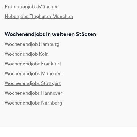
Promotionjobs München
Nebenjobs Flughafen München
Wochenendjobs in weiteren Städten
Wochenendjob Hamburg
Wochenendjob Köln
Wochenendjobs Frankfurt
Wochenendjobs München
Wochenendjobs Stuttgart
Wochenendjobs Hannover
Wochenendjobs Nürnberg