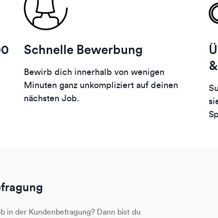
00
Schnelle Bewerbung
Ü
&
Bewirb dich innerhalb von wenigen
Minuten ganz unkompliziert auf deinen
Su
nächsten Job.
si
Sp
efragung
ob in der Kundenbefragung? Dann bist du