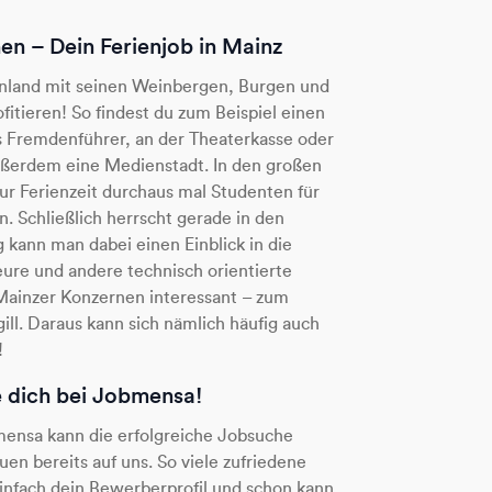
en – Dein Ferienjob in Mainz
einland mit seinen Weinbergen, Burgen und
fitieren! So findest du zum Beispiel einen
ls Fremdenführer, an der Theaterkasse oder
ußerdem eine Medienstadt. In den großen
r Ferienzeit durchaus mal Studenten für
. Schließlich herrscht gerade in den
 kann man dabei einen Einblick in die
re und andere technisch orientierte
Mainzer Konzernen interessant – zum
ill. Daraus kann sich nämlich häufig auch
!
re dich bei Jobmensa!
mensa kann die erfolgreiche Jobsuche
n bereits auf uns. So viele zufriedene
e einfach dein Bewerberprofil und schon kann