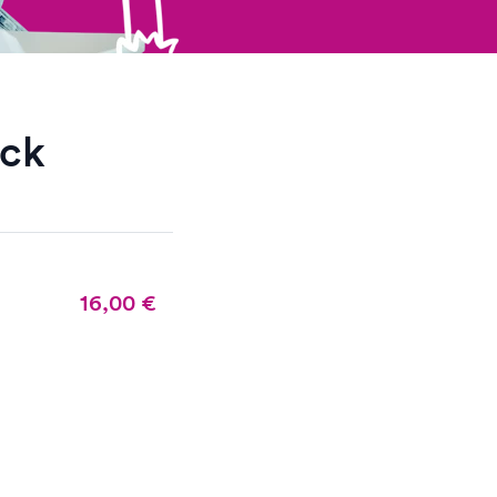
ack
16,00
€