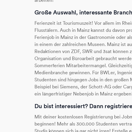
arbeiten!
Große Auswahl, interessante Branch
Ferienzeit ist Tourismuszeit! Vor allem im Rh
Flusstälern. Auch in Mainz kannst du davon pro
Ferienjob in Mainz in der Gastronomie oder a
in einem der zahlreichen Museen. Mainz ist a
Redaktionen von ZDF, SWR und 3sat können zu
Organisation und Büroarbeit gebraucht werden
Sommerferien Mitarbeitermangel. Gleichzeitig
Medienbranche gewinnen. Für BWLer, Ingenieu
Studenten sind hingegen Jobs in den großen 
Beispiel bei Siemens, der Schott-AG oder Carg
ein längerfristiger Nebenjob in Mainz ergeben
Du bist interessiert? Dann registrie
Mit deiner kostenlosen Registrierung bei Job
beginnen! Mehr als 300.000 Studenten vertraue
Studis können sich ja gar nicht irren! Erstell